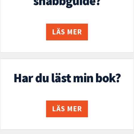
snabbguide?
LÄS MER
Har du läst min bok?
LÄS MER