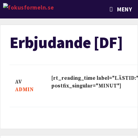
MENY
Erbjudande [DF]
[rt_reading_time label="LÄSTID:
AV
postfix_singular="MINUT"]
ADMIN