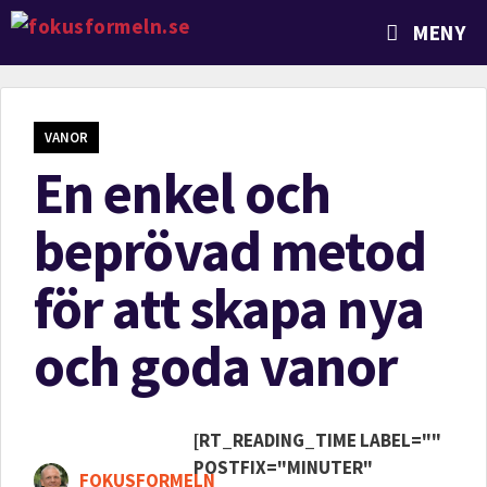
MENY
VANOR
En enkel och
beprövad metod
för att skapa nya
och goda vanor
[RT_READING_TIME LABEL=""
POSTFIX="MINUTER"
FOKUSFORMELN