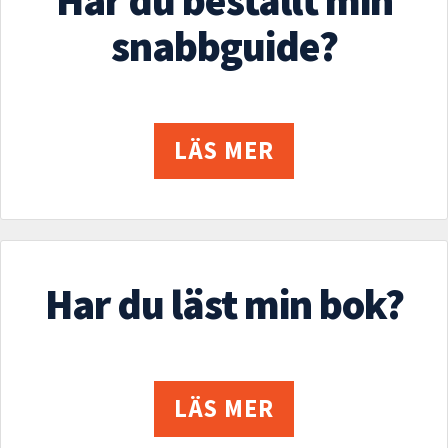
Har du beställt min
snabbguide?
LÄS MER
Har du läst min bok?
LÄS MER