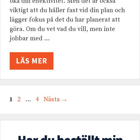
öka din effektivitet. Men det är också
viktigt att du håller fast vid din plan och
lägger fokus på det du har planerat att
göra. Om du vet vad du vill, men inte
jobbar med …
LÄS MER
1
2
…
4
Nästa
→