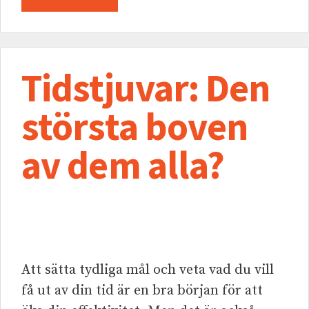
Tidstjuvar: Den
största boven
av dem alla?
Att sätta tydliga mål och veta vad du vill
få ut av din tid är en bra början för att