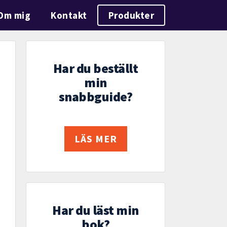
Om mig
Kontakt
Produkter
Har du beställt
min
snabbguide?
LÄS MER
Har du läst min
bok?