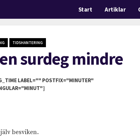
Start
Artiklar
NG
TIDSHANTERING
l en surdeg mindre
G_TIME LABEL="" POSTFIX="MINUTER"
NGULAR="MINUT"]
själv besviken.