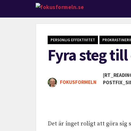
PERSONLIG EFFEKTIVITET
PROKRASTINERI
Fyra steg til
[RT_READIN
FOKUSFORMELN
POSTFIX_SI
Det är inget roligt att göra sig 