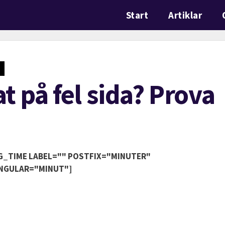
Start
Artiklar
t på fel sida? Prova
G_TIME LABEL="" POSTFIX="MINUTER"
NGULAR="MINUT"]