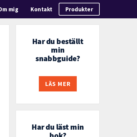
Om mig
Kontakt
Produkter
Har du beställt
min
snabbguide?
LÄS MER
Har du läst min
bok?