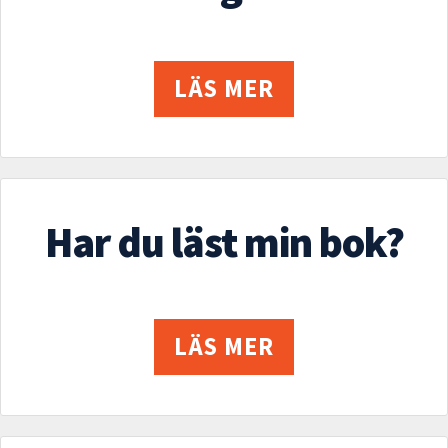
LÄS MER
Har du läst min bok?
LÄS MER