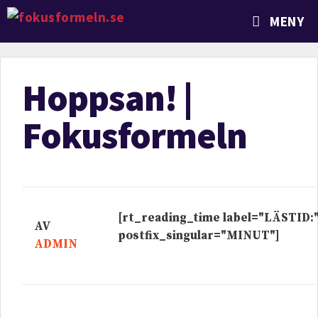
MENY
Hoppsan! |
Fokusformeln
[rt_reading_time label="LÄSTID:
AV
postfix_singular="MINUT"]
ADMIN