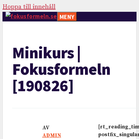
Hoppa till innehåll
MENY
Minikurs |
Fokusformeln
[190826]
[rt_reading_ti
AV
postfix_singul
ADMIN