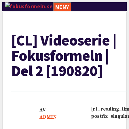
Hoppa
MENY
till
innehåll
[CL] Videoserie |
Fokusformeln |
Del 2 [190820]
[rt_reading_ti
AV
postfix_singul
ADMIN